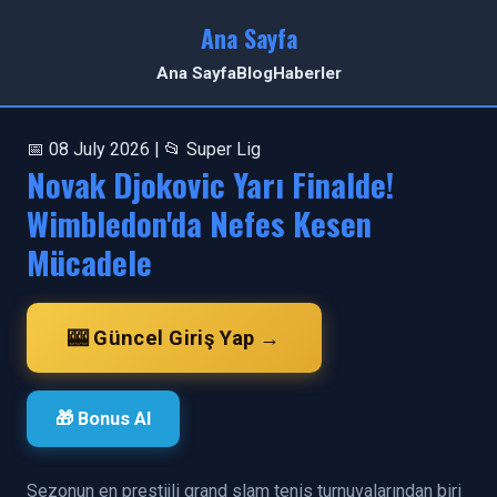
Ana Sayfa
Ana Sayfa
Blog
Haberler
📅 08 July 2026 | 📂 Super Lig
Novak Djokovic Yarı Finalde!
Wimbledon'da Nefes Kesen
Mücadele
🎰 Güncel Giriş Yap →
🎁 Bonus Al
Sezonun en prestijli grand slam tenis turnuvalarından biri