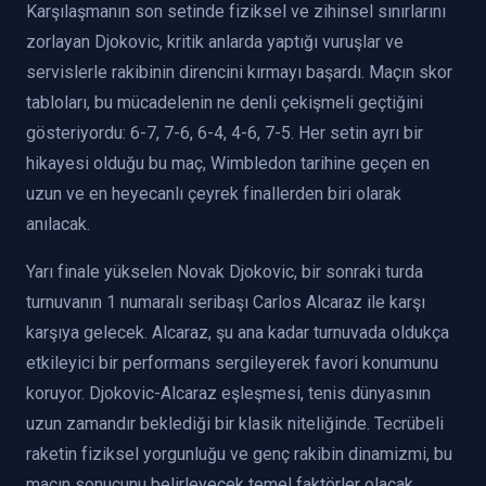
Karşılaşmanın son setinde fiziksel ve zihinsel sınırlarını
zorlayan Djokovic, kritik anlarda yaptığı vuruşlar ve
servislerle rakibinin direncini kırmayı başardı. Maçın skor
tabloları, bu mücadelenin ne denli çekişmeli geçtiğini
gösteriyordu: 6-7, 7-6, 6-4, 4-6, 7-5. Her setin ayrı bir
hikayesi olduğu bu maç, Wimbledon tarihine geçen en
uzun ve en heyecanlı çeyrek finallerden biri olarak
anılacak.
Yarı finale yükselen Novak Djokovic, bir sonraki turda
turnuvanın 1 numaralı seribaşı Carlos Alcaraz ile karşı
karşıya gelecek. Alcaraz, şu ana kadar turnuvada oldukça
etkileyici bir performans sergileyerek favori konumunu
koruyor. Djokovic-Alcaraz eşleşmesi, tenis dünyasının
uzun zamandır beklediği bir klasik niteliğinde. Tecrübeli
raketin fiziksel yorgunluğu ve genç rakibin dinamizmi, bu
maçın sonucunu belirleyecek temel faktörler olacak.