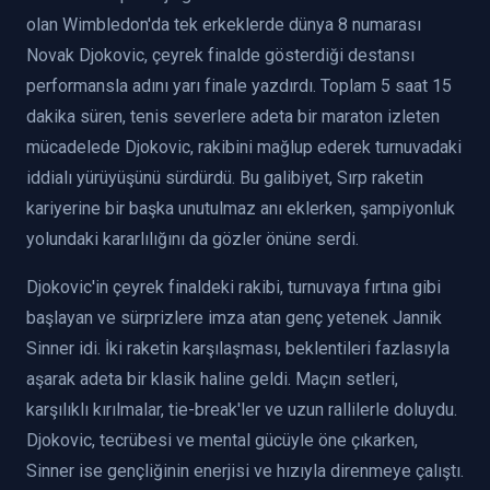
olan Wimbledon'da tek erkeklerde dünya 8 numarası
Novak Djokovic, çeyrek finalde gösterdiği destansı
performansla adını yarı finale yazdırdı. Toplam 5 saat 15
dakika süren, tenis severlere adeta bir maraton izleten
mücadelede Djokovic, rakibini mağlup ederek turnuvadaki
iddialı yürüyüşünü sürdürdü. Bu galibiyet, Sırp raketin
kariyerine bir başka unutulmaz anı eklerken, şampiyonluk
yolundaki kararlılığını da gözler önüne serdi.
Djokovic'in çeyrek finaldeki rakibi, turnuvaya fırtına gibi
başlayan ve sürprizlere imza atan genç yetenek Jannik
Sinner idi. İki raketin karşılaşması, beklentileri fazlasıyla
aşarak adeta bir klasik haline geldi. Maçın setleri,
karşılıklı kırılmalar, tie-break'ler ve uzun rallilerle doluydu.
Djokovic, tecrübesi ve mental gücüyle öne çıkarken,
Sinner ise gençliğinin enerjisi ve hızıyla direnmeye çalıştı.