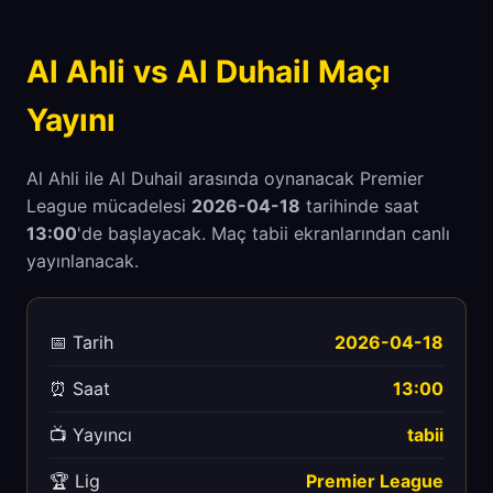
Al Ahli vs Al Duhail Maçı
Yayını
Al Ahli ile Al Duhail arasında oynanacak Premier
League mücadelesi
2026-04-18
tarihinde saat
13:00
'de başlayacak. Maç tabii ekranlarından canlı
yayınlanacak.
📅 Tarih
2026-04-18
⏰ Saat
13:00
📺 Yayıncı
tabii
🏆 Lig
Premier League