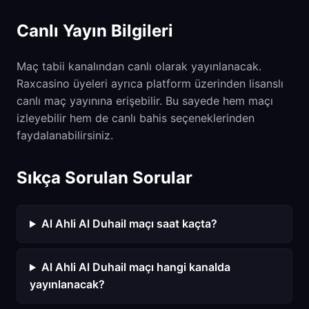
Canlı Yayın Bilgileri
Maç tabii kanalından canlı olarak yayınlanacak.
Raxcasino üyeleri ayrıca platform üzerinden lisanslı
canlı maç yayınına erişebilir. Bu sayede hem maçı
izleyebilir hem de canlı bahis seçeneklerinden
faydalanabilirsiniz.
Sıkça Sorulan Sorular
Al Ahli Al Duhail maçı saat kaçta?
Al Ahli Al Duhail maçı hangi kanalda
yayınlanacak?