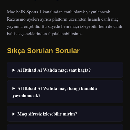
Maç beIN Sports 1 kanalından canlı olarak yayınlanacak.
Raxcasino üyeleri ayrıca platform üzerinden lisanslı canlı maç
yayınına erişebilir. Bu sayede hem maçı izleyebilir hem de canlı
bahis seçeneklerinden faydalanabilirsiniz.
Sıkça Sorulan Sorular
Al Ittihad Al Wahda maçı saat kaçta?
Al Ittihad Al Wahda maçı hangi kanalda
yayınlanacak?
Maçı şifresiz izleyebilir miyim?