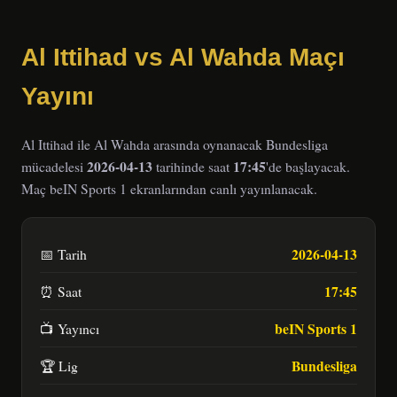
Al Ittihad vs Al Wahda Maçı
Yayını
Al Ittihad ile Al Wahda arasında oynanacak Bundesliga
2026-04-13
17:45
mücadelesi
tarihinde saat
'de başlayacak.
Maç beIN Sports 1 ekranlarından canlı yayınlanacak.
2026-04-13
📅 Tarih
17:45
⏰ Saat
beIN Sports 1
📺 Yayıncı
Bundesliga
🏆 Lig