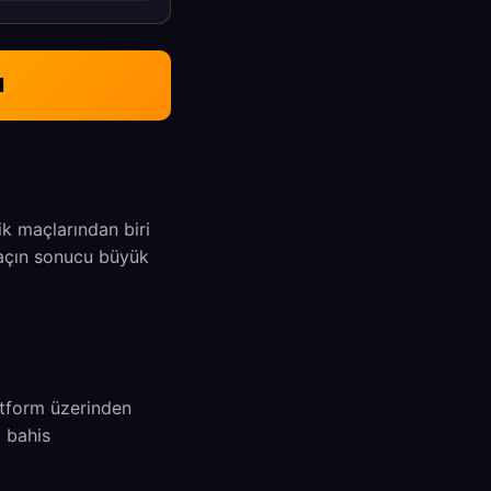
l
k maçlarından biri
maçın sonucu büyük
atform üzerinden
ı bahis