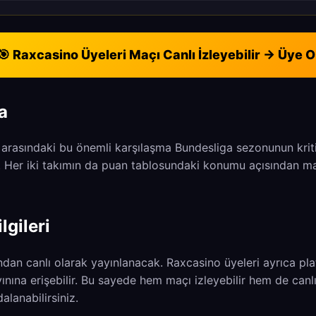
🎯 Raxcasino Üyeleri Maçı Canlı İzleyebilir → Üye O
a
arasındaki bu önemli karşılaşma Bundesliga sezonunun kriti
r. Her iki takımın da puan tablosundaki konumu açısından 
lgileri
ndan canlı olarak yayınlanacak. Raxcasino üyeleri ayrıca pl
yınına erişebilir. Bu sayede hem maçı izleyebilir hem de canl
lanabilirsiniz.