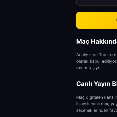
Maç Hakkınd
Analyse ve Trackern 
olarak kabul ediliyo
önem taşıyor.
Canlı Yayın Bi
Maç digitalen kanalı
lisanslı canlı maç ya
seçeneklerinden fayda