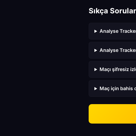
Sıkça Sorula
Analyse Tracke
Analyse Tracke
Maçı şifresiz iz
Maç için bahis 