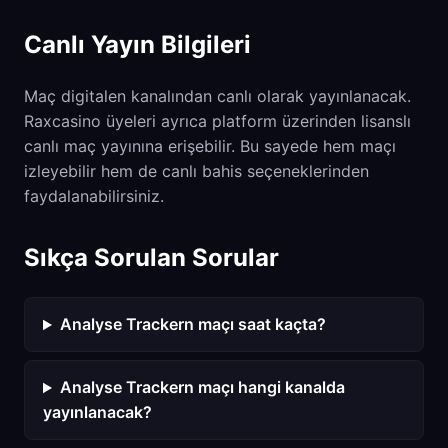
Canlı Yayın Bilgileri
Maç digitalen kanalından canlı olarak yayınlanacak.
Raxcasino üyeleri ayrıca platform üzerinden lisanslı
canlı maç yayınına erişebilir. Bu sayede hem maçı
izleyebilir hem de canlı bahis seçeneklerinden
faydalanabilirsiniz.
Sıkça Sorulan Sorular
Analyse Trackern maçı saat kaçta?
Analyse Trackern maçı hangi kanalda
yayınlanacak?