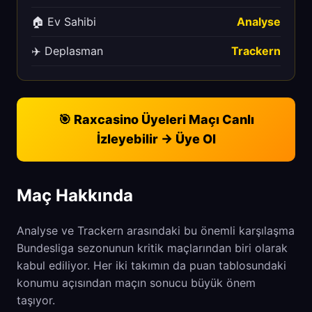
🏠 Ev Sahibi
Analyse
✈️ Deplasman
Trackern
🎯 Raxcasino Üyeleri Maçı Canlı
İzleyebilir → Üye Ol
Maç Hakkında
Analyse ve Trackern arasındaki bu önemli karşılaşma
Bundesliga sezonunun kritik maçlarından biri olarak
kabul ediliyor. Her iki takımın da puan tablosundaki
konumu açısından maçın sonucu büyük önem
taşıyor.