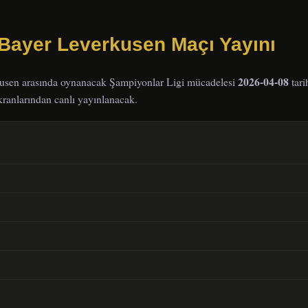
 Bayer Leverkusen Maçı Yayını
2026-04-08
kusen arasında oynanacak Şampiyonlar Ligi mücadelesi
tari
ranlarından canlı yayınlanacak.