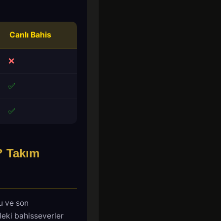
Canlı Bahis
❌
✅
✅
? Takım
u ve son
deki bahisseverler