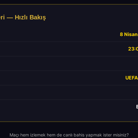
eri — Hızlı Bakış
8 Nisa
23:0
UEFA 
Maçı hem izlemek hem de canlı bahis yapmak ister misiniz?