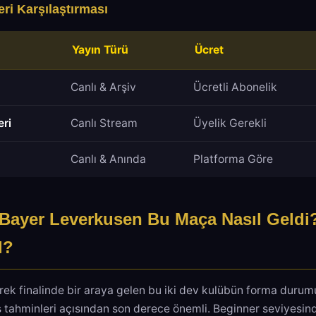
ri Karşılaştırması
Yayın Türü
Ücret
Canlı & Arşiv
Ücretli Abonelik
eri
Canlı Stream
Üyelik Gerekli
Canlı & Anında
Platforma Göre
 Bayer Leverkusen Bu Maça Nasıl Geldi
l?
rek finalinde bir araya gelen bu iki dev kulübün forma durum
s tahminleri açısından son derece önemli. Beginner seviyesin