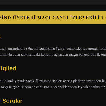
SINO ÜYELERI MAÇI CANLI İZLEYEBILIR
a
sen arasındaki bu önemli karşılaşma Şampiyonlar Ligi sezonunun kritik
 takımın da puan tablosundaki konumu açısından maçın sonucu büyük öne
lgileri
lı olarak yayınlanacak. Raxcasino üyeleri ayrıca platform üzerinden lis
 maçı izleyebilir hem de canlı bahis seçeneklerinden faydalanabilirsiniz.
 Sorular