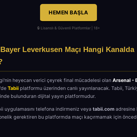
HEMEN BAŞLA
🔒 Lisanslı & Güvenli Platformlar | 18+
s Bayer Leverkusen Maçı Hangi Kanalda
?
i'nin heyecan verici çeyrek final mücadelesi olan
Arsenal -
e'de
Tabii
platformu üzerinden canlı yayınlanacak. Tabii, Türk
elinde bulunduran dijital yayın platformudur.
bii uygulamasını telefona indirmeniz veya
tabii.com
adresine 
onelik gerektiren bu platformda maçı kaçırmamak için önced