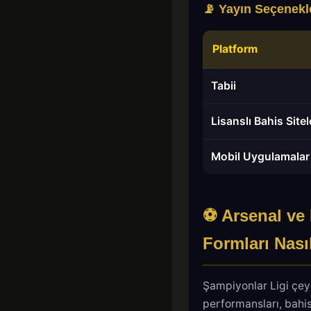
📡 Yayın Seçenekle
Platform
Tabii
Lisanslı Bahis Sitel
Mobil Uygulamalar
⚽ Arsenal ve
Formları Nası
Şampiyonlar Ligi çey
performansları, bahi