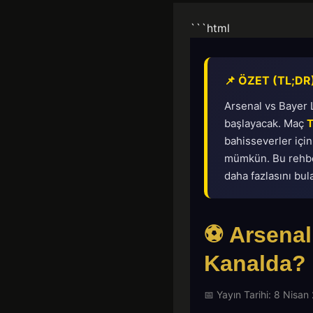
```html
📌 ÖZET (TL;DR
Arsenal vs Bayer
başlayacak. Maç
T
bahisseverler için
mümkün. Bu rehberd
daha fazlasını bul
⚽ Arsenal
Kanalda? 
📅 Yayın Tarihi: 8 Nisan