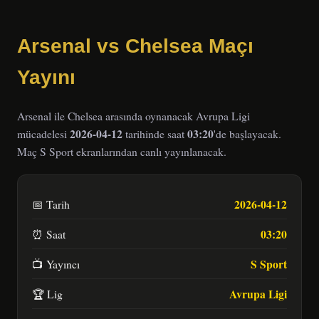
Arsenal vs Chelsea Maçı
Yayını
Arsenal ile Chelsea arasında oynanacak Avrupa Ligi
2026-04-12
03:20
mücadelesi
tarihinde saat
'de başlayacak.
Maç S Sport ekranlarından canlı yayınlanacak.
2026-04-12
📅 Tarih
03:20
⏰ Saat
S Sport
📺 Yayıncı
Avrupa Ligi
🏆 Lig