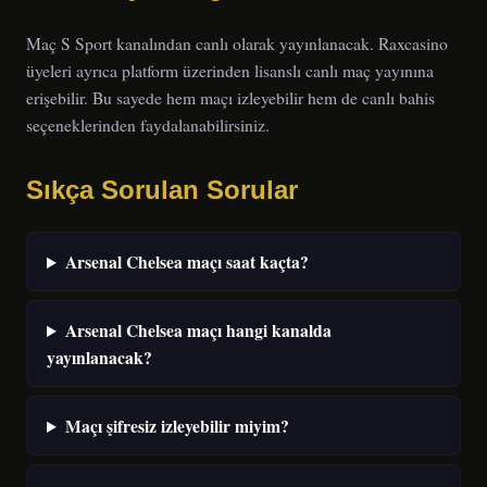
Maç S Sport kanalından canlı olarak yayınlanacak. Raxcasino
üyeleri ayrıca platform üzerinden lisanslı canlı maç yayınına
erişebilir. Bu sayede hem maçı izleyebilir hem de canlı bahis
seçeneklerinden faydalanabilirsiniz.
Sıkça Sorulan Sorular
Arsenal Chelsea maçı saat kaçta?
Arsenal Chelsea maçı hangi kanalda
yayınlanacak?
Maçı şifresiz izleyebilir miyim?