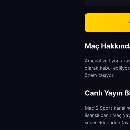
Maç Hakkınd
Arsenal ve Lyon aras
olarak kabul ediliyo
önem taşıyor.
Canlı Yayın Bi
Maç S Sport kanalınd
lisanslı canlı maç ya
seçeneklerinden fayda