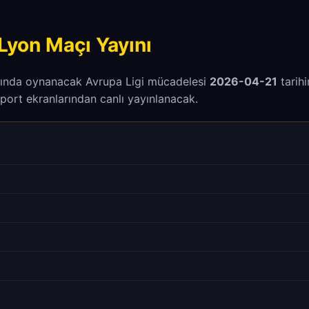
Lyon Maçı Yayını
asında oynanacak Avrupa Ligi mücadelesi
2026-04-21
tarih
ort ekranlarından canlı yayınlanacak.