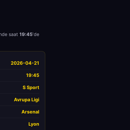
inde saat
19:45
'de
2026-04-21
19:45
S Sport
Avrupa Ligi
Arsenal
Lyon