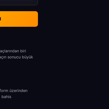
l
çlarından biri
maçın sonucu büyük
tform üzerinden
ı bahis