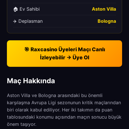
🏠 Ev Sahibi
Aston Villa
✈️ Deplasman
Bologna
🎯 Raxcasino Üyeleri Maçı Canlı
İzleyebilir → Üye Ol
Maç Hakkında
Aston Villa ve Bologna arasındaki bu önemli
karşılaşma Avrupa Ligi sezonunun kritik maçlarından
biri olarak kabul ediliyor. Her iki takımın da puan
tablosundaki konumu açısından maçın sonucu büyük
önem taşıyor.