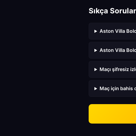
Sıkça Sorula
Aston Villa Bol
Aston Villa Bol
Maçı şifresiz iz
Maç için bahis 