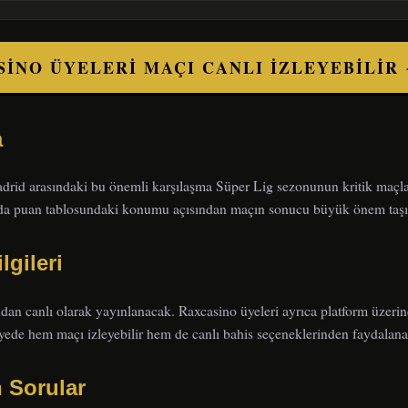
SINO ÜYELERI MAÇI CANLI İZLEYEBILIR
a
drid arasındaki bu önemli karşılaşma Süper Lig sezonunun kritik maçla
ın da puan tablosundaki konumu açısından maçın sonucu büyük önem taşı
lgileri
an canlı olarak yayınlanacak. Raxcasino üyeleri ayrıca platform üzerind
ayede hem maçı izleyebilir hem de canlı bahis seçeneklerinden faydalanab
 Sorular