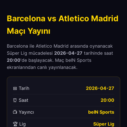
Barcelona vs Atletico Madrid
Maçı Yayını
Barcelona ile Atletico Madrid arasında oynanacak
Süper Lig mücadelesi
2026-04-27
tarihinde saat
20:00
'de başlayacak. Maç beIN Sports
ekranlarından canlı yayınlanacak.
📅 Tarih
2026-04-27
⏰ Saat
20:00
📺 Yayıncı
beIN Sports
🏆 Lig
Süper Lig