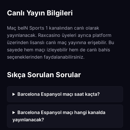
Canlı Yayın Bilgileri
Maç beIN Sports 1 kanalından canlı olarak
yayınlanacak. Raxcasino üyeleri ayrıca platform
üzerinden lisanslı canlı maç yayınına erişebilir. Bu
sayede hem maçı izleyebilir hem de canlı bahis
seçeneklerinden faydalanabilirsiniz.
Sıkça Sorulan Sorular
Barcelona Espanyol maçı saat kaçta?
Barcelona Espanyol maçı hangi kanalda
yayınlanacak?