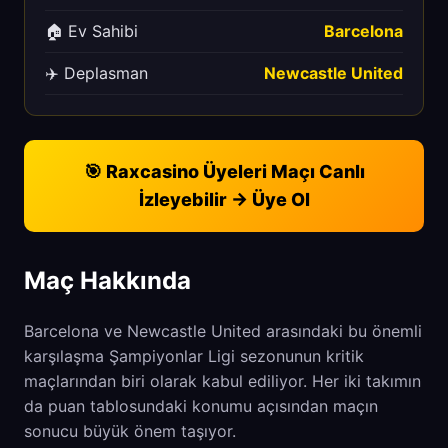
🏠 Ev Sahibi
Barcelona
✈️ Deplasman
Newcastle United
🎯 Raxcasino Üyeleri Maçı Canlı
İzleyebilir → Üye Ol
Maç Hakkında
Barcelona ve Newcastle United arasındaki bu önemli
karşılaşma Şampiyonlar Ligi sezonunun kritik
maçlarından biri olarak kabul ediliyor. Her iki takımın
da puan tablosundaki konumu açısından maçın
sonucu büyük önem taşıyor.