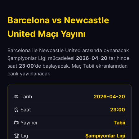
Barcelona vs Newcastle
United Maçı Yayını
Barcelona ile Newcastle United arasında oynanacak
Şampiyonlar Ligi mücadelesi
2026-04-20
tarihinde
saat
23:00
'de başlayacak. Maç Tabii ekranlarından
canlı yayınlanacak.
📅 Tarih
2026-04-20
⏰ Saat
23:00
📺 Yayıncı
Tabii
🏆 Lig
Şampiyonlar Ligi