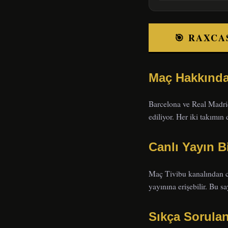
🎯 RAXCA
Maç Hakkınd
Barcelona ve Real Madrid
ediliyor. Her iki takım
Canlı Yayın Bi
Maç Tivibu kanalından ca
yayınına erişebilir. Bu s
Sıkça Sorulan