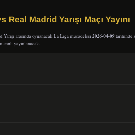
s Real Madrid Yarışı Maçı Yayını
2026-04-09
id Yarışı arasında oynanacak La Liga mücadelesi
tarihinde 
n canlı yayınlanacak.