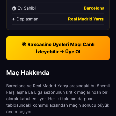
🏠 Ev Sahibi
Barcelona
✈️ Deplasman
Real Madrid Yarışı
🎯 Raxcasino Üyeleri Maçı Canlı
İzleyebilir → Üye Ol
Maç Hakkında
Barcelona ve Real Madrid Yarışı arasındaki bu önemli
karşılaşma La Liga sezonunun kritik maçlarından biri
olarak kabul ediliyor. Her iki takımın da puan
tablosundaki konumu açısından maçın sonucu büyük
önem taşıyor.