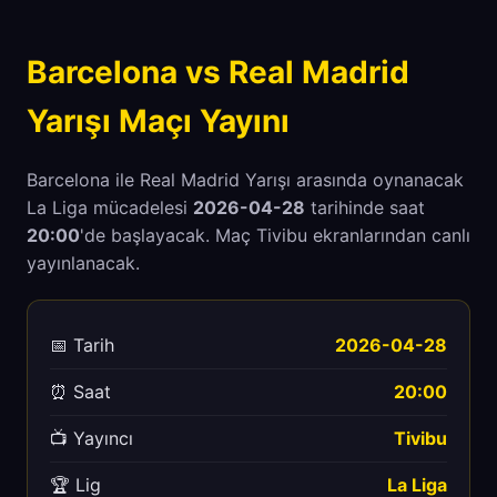
Barcelona vs Real Madrid
Yarışı Maçı Yayını
Barcelona ile Real Madrid Yarışı arasında oynanacak
La Liga mücadelesi
2026-04-28
tarihinde saat
20:00
'de başlayacak. Maç Tivibu ekranlarından canlı
yayınlanacak.
📅 Tarih
2026-04-28
⏰ Saat
20:00
📺 Yayıncı
Tivibu
🏆 Lig
La Liga