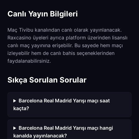
Canlı Yayın Bilgileri
Maç Tivibu kanalından canlı olarak yayınlanacak.
Raxcasino üyeleri ayrıca platform üzerinden lisanslı
canlı maç yayınına erişebilir. Bu sayede hem maçı
izleyebilir hem de canlı bahis seçeneklerinden
faydalanabilirsiniz.
Sıkça Sorulan Sorular
Barcelona Real Madrid Yarışı maçı saat
kaçta?
Barcelona Real Madrid Yarışı maçı hangi
kanalda yayınlanacak?