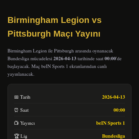
Birmingham Legion vs
Pittsburgh Maçı Yayını
Birmingham Legion ile Pittsburgh arasında oynanacak
2026-04-13
00:00
Bundesliga mücadelesi
tarihinde saat
'de
başlayacak. Maç beIN Sports 1 ekranlarından canlı
yayınlanacak.
2026-04-13
📅 Tarih
00:00
⏰ Saat
beIN Sports 1
📺 Yayıncı
Bundesliga
🏆 Lig