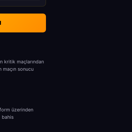
l
n kritik maçlarından
an maçın sonucu
tform üzerinden
ı bahis