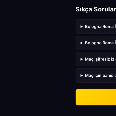
Sıkça Sorula
Bologna Roma İt
Bologna Roma İt
Maçı şifresiz iz
Maç için bahis 