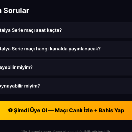
n Sorular
alya Serie maçı saat kaçta?
alya Serie maçı hangi kanalda yayınlanacak?
leyebilir miyim?
oynayabilir miyim?
⚽ Şimdi Üye Ol — Maçı Canlı İzle + Bahis Yap
18+ Sorumlu oyun. Yayın bilgileri değişiklik gösterebilir.