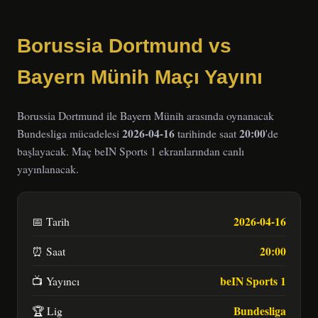
Borussia Dortmund vs
Bayern Münih Maçı Yayını
Borussia Dortmund ile Bayern Münih arasında oynanacak
2026-04-16
20:00
Bundesliga mücadelesi
tarihinde saat
'de
başlayacak. Maç beIN Sports 1 ekranlarından canlı
yayınlanacak.
2026-04-16
📅 Tarih
20:00
⏰ Saat
beIN Sports 1
📺 Yayıncı
Bundesliga
🏆 Lig