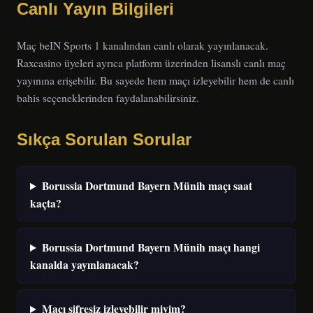
Canlı Yayın Bilgileri
Maç beIN Sports 1 kanalından canlı olarak yayınlanacak.
Raxcasino üyeleri ayrıca platform üzerinden lisanslı canlı maç
yayınına erişebilir. Bu sayede hem maçı izleyebilir hem de canlı
bahis seçeneklerinden faydalanabilirsiniz.
Sıkça Sorulan Sorular
Borussia Dortmund Bayern Münih maçı saat
kaçta?
Borussia Dortmund Bayern Münih maçı hangi
kanalda yayınlanacak?
Maçı şifresiz izleyebilir miyim?