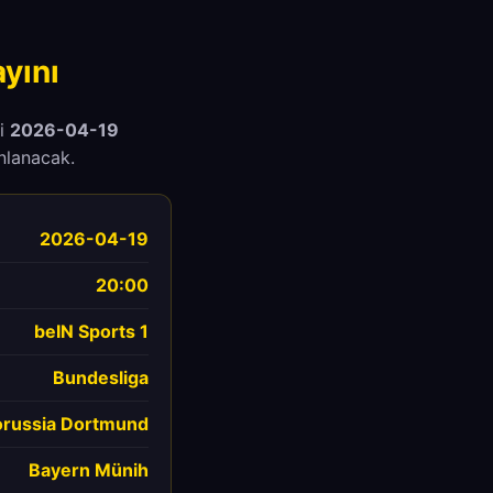
yını
si
2026-04-19
nlanacak.
2026-04-19
20:00
beIN Sports 1
Bundesliga
russia Dortmund
Bayern Münih