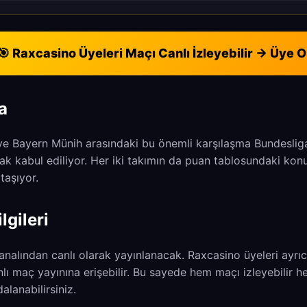
🎯 Raxcasino Üyeleri Maçı Canlı İzleyebilir → Üye O
a
e Bayern Münih arasındaki bu önemli karşılaşma Bundesliga
rak kabul ediliyor. Her iki takımın da puan tablosundaki ko
aşıyor.
lgileri
nalından canlı olarak yayınlanacak. Raxcasino üyeleri ayrı
nlı maç yayınına erişebilir. Bu sayede hem maçı izleyebilir h
lanabilirsiniz.