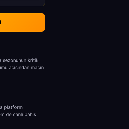
l
 sezonunun kritik
numu açısından maçın
ca platform
em de canlı bahis