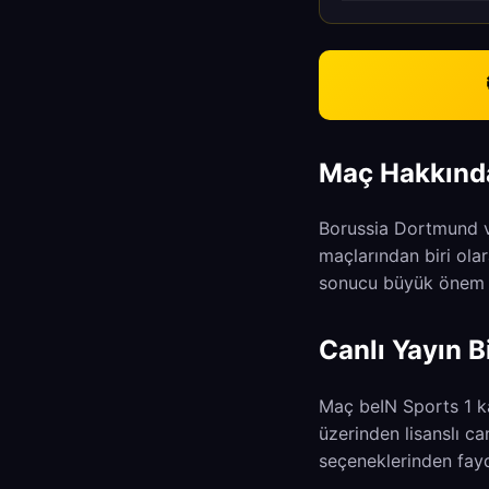
Maç Hakkınd
Borussia Dortmund v
maçlarından biri ola
sonucu büyük önem t
Canlı Yayın Bi
Maç beIN Sports 1 ka
üzerinden lisanslı ca
seçeneklerinden fayda