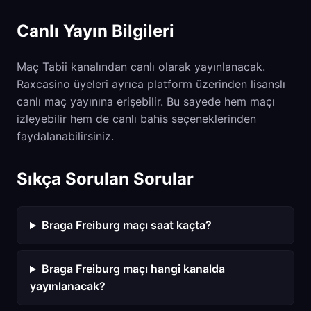
Canlı Yayın Bilgileri
Maç Tabii kanalından canlı olarak yayınlanacak.
Raxcasino üyeleri ayrıca platform üzerinden lisanslı
canlı maç yayınına erişebilir. Bu sayede hem maçı
izleyebilir hem de canlı bahis seçeneklerinden
faydalanabilirsiniz.
Sıkça Sorulan Sorular
Braga Freiburg maçı saat kaçta?
Braga Freiburg maçı hangi kanalda
yayınlanacak?