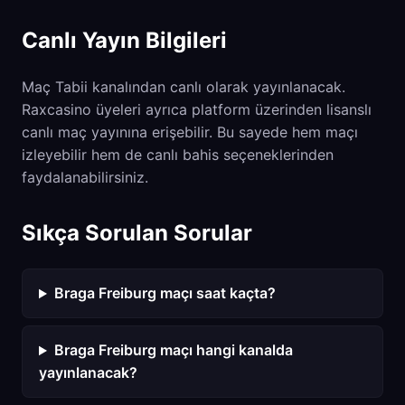
Canlı Yayın Bilgileri
Maç Tabii kanalından canlı olarak yayınlanacak.
Raxcasino üyeleri ayrıca platform üzerinden lisanslı
canlı maç yayınına erişebilir. Bu sayede hem maçı
izleyebilir hem de canlı bahis seçeneklerinden
faydalanabilirsiniz.
Sıkça Sorulan Sorular
Braga Freiburg maçı saat kaçta?
Braga Freiburg maçı hangi kanalda
yayınlanacak?