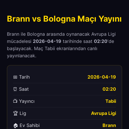
Brann vs Bologna Maçı Yayını
Brann ile Bologna arasında oynanacak Avrupa Ligi
mücadelesi
2026-04-19
tarihinde saat
02:20
'de
başlayacak. Maç Tabii ekranlarından canlı
yayınlanacak.
📅 Tarih
2026-04-19
⏰ Saat
02:20
📺 Yayıncı
Tabii
🏆 Lig
Avrupa Ligi
🏠 Ev Sahibi
Brann