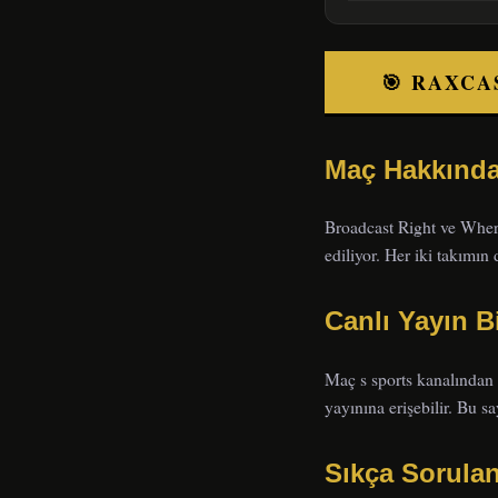
🎯 RAXCA
Maç Hakkınd
Broadcast Right ve Where
ediliyor. Her iki takım
Canlı Yayın Bi
Maç s sports kanalından 
yayınına erişebilir. Bu s
Sıkça Sorulan