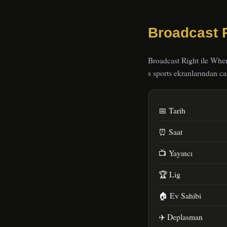
Broadcast 
Broadcast Right ile Whe
s sports ekranlarından ca
📅 Tarih
⏰ Saat
📺 Yayıncı
🏆 Lig
🏠 Ev Sahibi
✈️ Deplasman