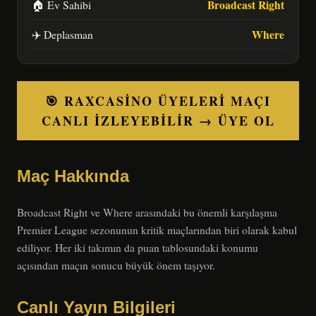
Broadcast Right
🏠 Ev Sahibi
Where
✈️ Deplasman
🎯 RAXCASINO ÜYELERI MAÇI
CANLI İZLEYEBILIR → ÜYE OL
Maç Hakkında
Broadcast Right ve Where arasındaki bu önemli karşılaşma
Premier League sezonunun kritik maçlarından biri olarak kabul
ediliyor. Her iki takımın da puan tablosundaki konumu
açısından maçın sonucu büyük önem taşıyor.
Canlı Yayın Bilgileri