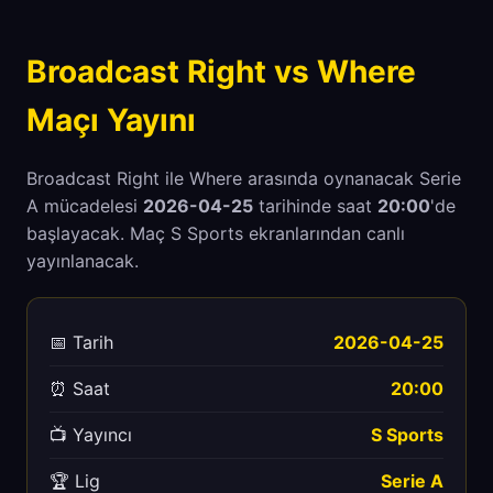
Broadcast Right vs Where
Maçı Yayını
Broadcast Right ile Where arasında oynanacak Serie
A mücadelesi
2026-04-25
tarihinde saat
20:00
'de
başlayacak. Maç S Sports ekranlarından canlı
yayınlanacak.
📅 Tarih
2026-04-25
⏰ Saat
20:00
📺 Yayıncı
S Sports
🏆 Lig
Serie A