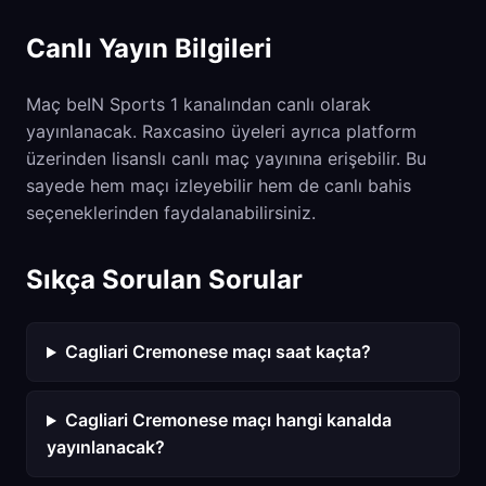
Canlı Yayın Bilgileri
Maç beIN Sports 1 kanalından canlı olarak
yayınlanacak. Raxcasino üyeleri ayrıca platform
üzerinden lisanslı canlı maç yayınına erişebilir. Bu
sayede hem maçı izleyebilir hem de canlı bahis
seçeneklerinden faydalanabilirsiniz.
Sıkça Sorulan Sorular
Cagliari Cremonese maçı saat kaçta?
Cagliari Cremonese maçı hangi kanalda
yayınlanacak?