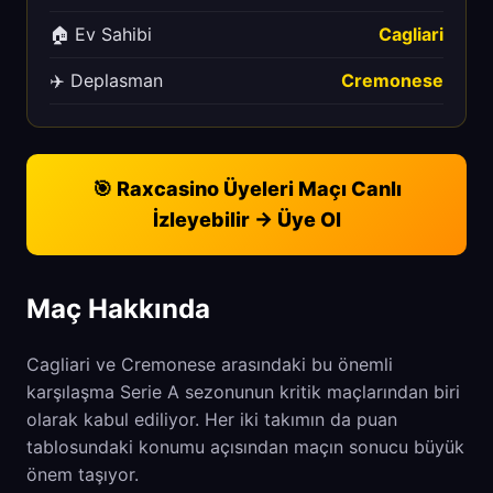
🏠 Ev Sahibi
Cagliari
✈️ Deplasman
Cremonese
🎯 Raxcasino Üyeleri Maçı Canlı
İzleyebilir → Üye Ol
Maç Hakkında
Cagliari ve Cremonese arasındaki bu önemli
karşılaşma Serie A sezonunun kritik maçlarından biri
olarak kabul ediliyor. Her iki takımın da puan
tablosundaki konumu açısından maçın sonucu büyük
önem taşıyor.