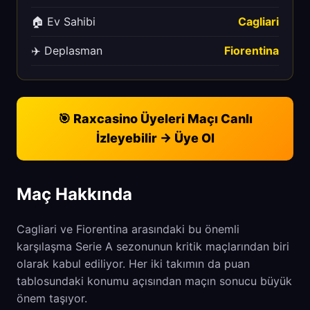
🏠 Ev Sahibi
Cagliari
✈️ Deplasman
Fiorentina
🎯 Raxcasino Üyeleri Maçı Canlı
İzleyebilir → Üye Ol
Maç Hakkında
Cagliari ve Fiorentina arasındaki bu önemli
karşılaşma Serie A sezonunun kritik maçlarından biri
olarak kabul ediliyor. Her iki takımın da puan
tablosundaki konumu açısından maçın sonucu büyük
önem taşıyor.