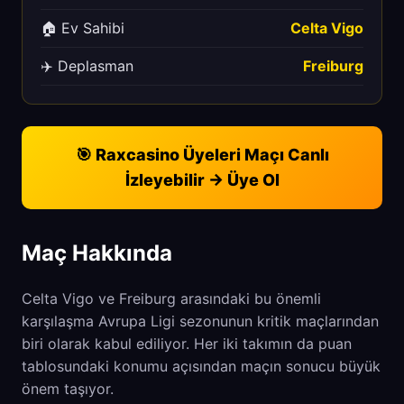
🏠 Ev Sahibi
Celta Vigo
✈️ Deplasman
Freiburg
🎯 Raxcasino Üyeleri Maçı Canlı
İzleyebilir → Üye Ol
Maç Hakkında
Celta Vigo ve Freiburg arasındaki bu önemli
karşılaşma Avrupa Ligi sezonunun kritik maçlarından
biri olarak kabul ediliyor. Her iki takımın da puan
tablosundaki konumu açısından maçın sonucu büyük
önem taşıyor.