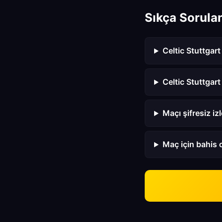
Sıkça Sorula
Celtic Stuttgar
Celtic Stuttgar
Maçı şifresiz iz
Maç için bahis 