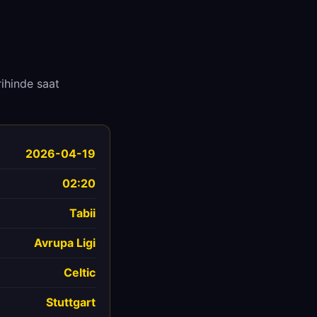
ihinde saat
2026-04-19
02:20
Tabii
Avrupa Ligi
Celtic
Stuttgart