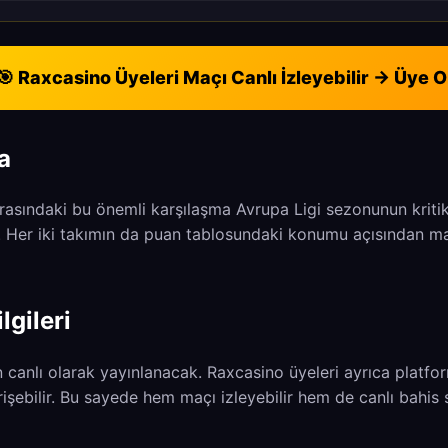
🎯 Raxcasino Üyeleri Maçı Canlı İzleyebilir → Üye O
a
arasındaki bu önemli karşılaşma Avrupa Ligi sezonunun kritik
r. Her iki takımın da puan tablosundaki konumu açısından 
lgileri
 canlı olarak yayınlanacak. Raxcasino üyeleri ayrıca platfor
rişebilir. Bu sayede hem maçı izleyebilir hem de canlı bahis