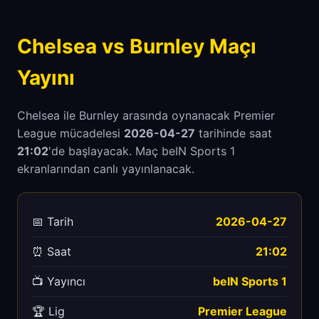
Chelsea vs Burnley Maçı
Yayını
Chelsea ile Burnley arasında oynanacak Premier
League mücadelesi
2026-04-27
tarihinde saat
21:02
'de başlayacak. Maç beIN Sports 1
ekranlarından canlı yayınlanacak.
📅 Tarih
2026-04-27
⏰ Saat
21:02
📺 Yayıncı
beIN Sports 1
🏆 Lig
Premier League