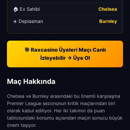
🏠 Ev Sahibi
Chelsea
✈️ Deplasman
Burnley
🎯 Raxcasino Üyeleri Maçı Canlı
İzleyebilir → Üye Ol
Maç Hakkında
Chelsea ve Burnley arasındaki bu önemli karşılaşma
Premier League sezonunun kritik maçlarından biri
olarak kabul ediliyor. Her iki takımın da puan
tablosundaki konumu açısından maçın sonucu büyük
önem taşıyor.