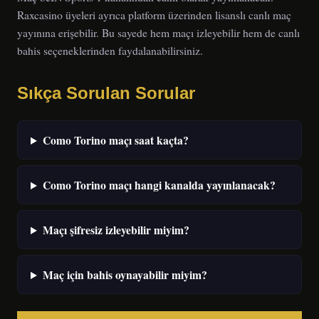
Raxcasino üyeleri ayrıca platform üzerinden lisanslı canlı maç
yayınına erişebilir. Bu sayede hem maçı izleyebilir hem de canlı
bahis seçeneklerinden faydalanabilirsiniz.
Sıkça Sorulan Sorular
Como Torino maçı saat kaçta?
Como Torino maçı hangi kanalda yayınlanacak?
Maçı şifresiz izleyebilir miyim?
Maç için bahis oynayabilir miyim?