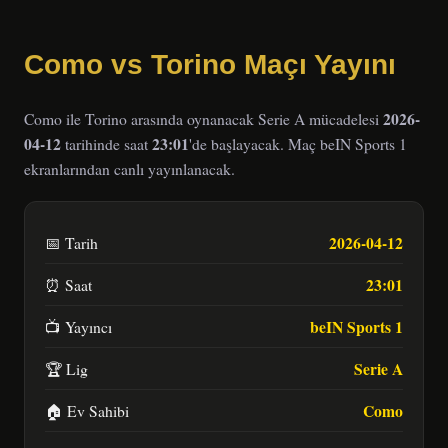
Como vs Torino Maçı Yayını
2026-
Como ile Torino arasında oynanacak Serie A mücadelesi
04-12
23:01
tarihinde saat
'de başlayacak. Maç beIN Sports 1
ekranlarından canlı yayınlanacak.
2026-04-12
📅 Tarih
23:01
⏰ Saat
beIN Sports 1
📺 Yayıncı
Serie A
🏆 Lig
Como
🏠 Ev Sahibi