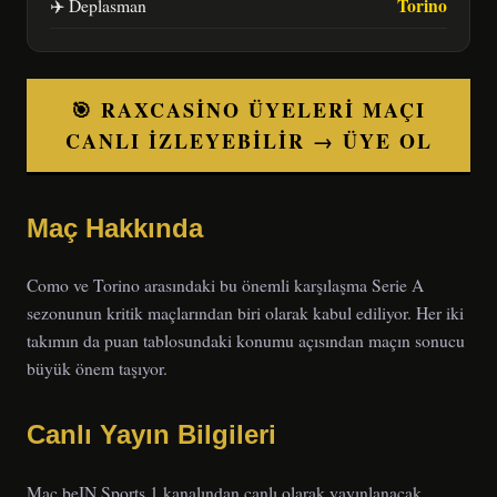
Torino
✈️ Deplasman
🎯 RAXCASINO ÜYELERI MAÇI
CANLI İZLEYEBILIR → ÜYE OL
Maç Hakkında
Como ve Torino arasındaki bu önemli karşılaşma Serie A
sezonunun kritik maçlarından biri olarak kabul ediliyor. Her iki
takımın da puan tablosundaki konumu açısından maçın sonucu
büyük önem taşıyor.
Canlı Yayın Bilgileri
Maç beIN Sports 1 kanalından canlı olarak yayınlanacak.