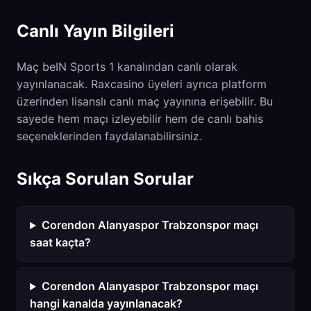
Canlı Yayın Bilgileri
Maç beIN Sports 1 kanalından canlı olarak
yayınlanacak. Raxcasino üyeleri ayrıca platform
üzerinden lisanslı canlı maç yayınına erişebilir. Bu
sayede hem maçı izleyebilir hem de canlı bahis
seçeneklerinden faydalanabilirsiniz.
Sıkça Sorulan Sorular
Corendon Alanyaspor Trabzonspor maçı
saat kaçta?
Corendon Alanyaspor Trabzonspor maçı
hangi kanalda yayınlanacak?