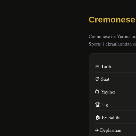
Cremonese 
Cremonese ile Verona a
Sports 1 ekranlarından c
📅 Tarih
⏰ Saat
📺 Yayıncı
🏆 Lig
🏠 Ev Sahibi
✈️ Deplasman