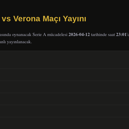
vs Verona Maçı Yayını
2026-04-12
23:01
rasında oynanacak Serie A mücadelesi
tarihinde saat
'
anlı yayınlanacak.