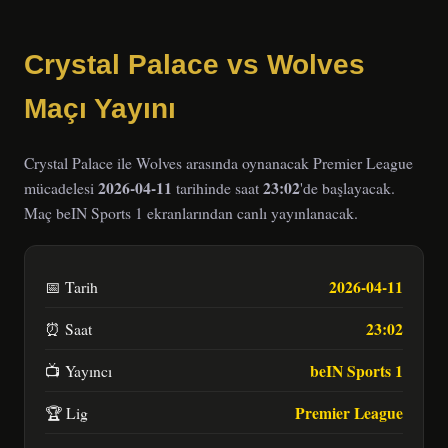
Crystal Palace vs Wolves
Maçı Yayını
Crystal Palace ile Wolves arasında oynanacak Premier League
2026-04-11
23:02
mücadelesi
tarihinde saat
'de başlayacak.
Maç beIN Sports 1 ekranlarından canlı yayınlanacak.
2026-04-11
📅 Tarih
23:02
⏰ Saat
beIN Sports 1
📺 Yayıncı
Premier League
🏆 Lig