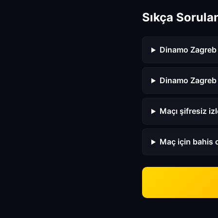
Sıkça Sorula
Dinamo Zagreb 
Dinamo Zagreb 
Maçı şifresiz iz
Maç için bahis 