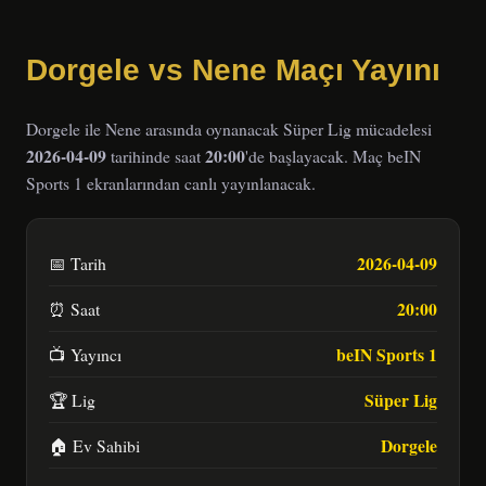
Dorgele vs Nene Maçı Yayını
Dorgele ile Nene arasında oynanacak Süper Lig mücadelesi
2026-04-09
20:00
tarihinde saat
'de başlayacak. Maç beIN
Sports 1 ekranlarından canlı yayınlanacak.
2026-04-09
📅 Tarih
20:00
⏰ Saat
beIN Sports 1
📺 Yayıncı
Süper Lig
🏆 Lig
Dorgele
🏠 Ev Sahibi