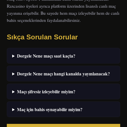
Raxcasino üyeleri ayrıca platform üzerinden lisanslı canlı maç
yayınına erişebilir. Bu sayede hem maçı izleyebilir hem de canlı
bahis seçeneklerinden faydalanabilirsiniz.
Sıkça Sorulan Sorular
Dorgele Nene maçı saat kaçta?
Dorgele Nene maçı hangi kanalda yayınlanacak?
Maçı şifresiz izleyebilir miyim?
Maç için bahis oynayabilir miyim?