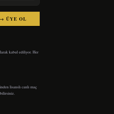
 → ÜYE OL
arak kabul ediliyor. Her
nden lisanslı canlı maç
ilirsiniz.