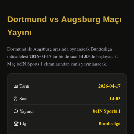
Dortmund vs Augsburg Maçı
Yayını
Dortmund ile Augsburg arasında oynanacak Bundesliga
2026-04-17
14:03
mücadelesi
tarihinde saat
'de başlayacak.
Maç beIN Sports 1 ekranlarından canlı yayınlanacak.
2026-04-17
📅 Tarih
14:03
⏰ Saat
beIN Sports 1
📺 Yayıncı
Bundesliga
🏆 Lig