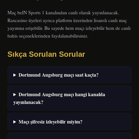
Maç beIN Sports 1 kanalından canlı olarak yayınlanacak.
Raxcasino üyeleri ayrıca platform üzerinden lisanslı canlı maç
yayınına erişebilir. Bu sayede hem maçı izleyebilir hem de canlı
bahis seçeneklerinden faydalanabilirsiniz.
Sıkça Sorulan Sorular
Dortmund Augsburg maçı saat kaçta?
Dortmund Augsburg maçı hangi kanalda
yayınlanacak?
Maçı şifresiz izleyebilir miyim?