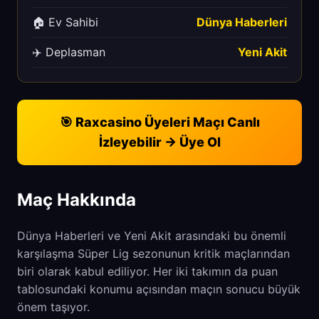
🏠 Ev Sahibi
Dünya Haberleri
✈️ Deplasman
Yeni Akit
🎯 Raxcasino Üyeleri Maçı Canlı
İzleyebilir → Üye Ol
Maç Hakkında
Dünya Haberleri ve Yeni Akit arasındaki bu önemli
karşılaşma Süper Lig sezonunun kritik maçlarından
biri olarak kabul ediliyor. Her iki takımın da puan
tablosundaki konumu açısından maçın sonucu büyük
önem taşıyor.