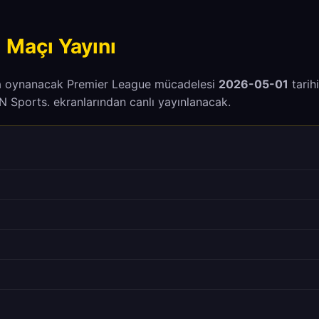
 Maçı Yayını
da oynanacak Premier League mücadelesi
2026-05-01
tarih
 Sports. ekranlarından canlı yayınlanacak.