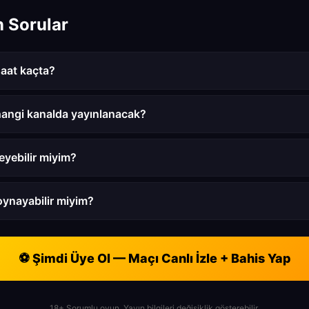
n Sorular
aat kaçta?
hangi kanalda yayınlanacak?
leyebilir miyim?
oynayabilir miyim?
⚽ Şimdi Üye Ol — Maçı Canlı İzle + Bahis Yap
18+ Sorumlu oyun. Yayın bilgileri değişiklik gösterebilir.