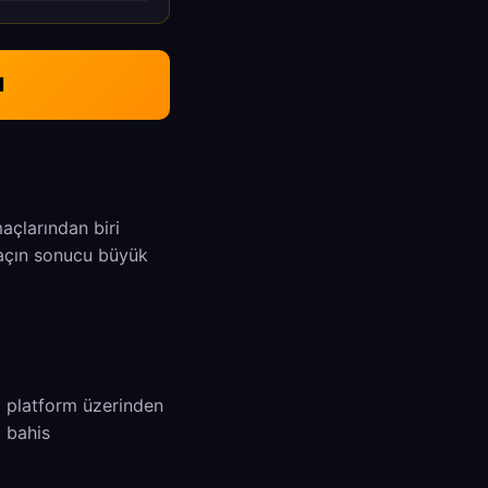
l
açlarından biri
maçın sonucu büyük
a platform üzerinden
ı bahis