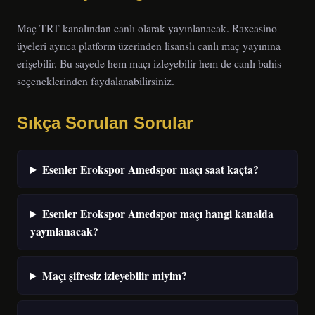
Maç TRT kanalından canlı olarak yayınlanacak. Raxcasino
üyeleri ayrıca platform üzerinden lisanslı canlı maç yayınına
erişebilir. Bu sayede hem maçı izleyebilir hem de canlı bahis
seçeneklerinden faydalanabilirsiniz.
Sıkça Sorulan Sorular
Esenler Erokspor Amedspor maçı saat kaçta?
Esenler Erokspor Amedspor maçı hangi kanalda
yayınlanacak?
Maçı şifresiz izleyebilir miyim?