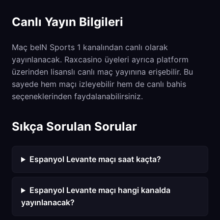
Canlı Yayın Bilgileri
Maç beIN Sports 1 kanalından canlı olarak
yayınlanacak. Raxcasino üyeleri ayrıca platform
üzerinden lisanslı canlı maç yayınına erişebilir. Bu
sayede hem maçı izleyebilir hem de canlı bahis
seçeneklerinden faydalanabilirsiniz.
Sıkça Sorulan Sorular
Espanyol Levante maçı saat kaçta?
Espanyol Levante maçı hangi kanalda
yayınlanacak?