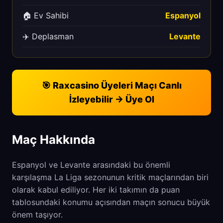
🏠 Ev Sahibi
Espanyol
✈️ Deplasman
Levante
🎯 Raxcasino Üyeleri Maçı Canlı
İzleyebilir → Üye Ol
Maç Hakkında
Espanyol ve Levante arasındaki bu önemli
karşılaşma La Liga sezonunun kritik maçlarından biri
olarak kabul ediliyor. Her iki takımın da puan
tablosundaki konumu açısından maçın sonucu büyük
önem taşıyor.