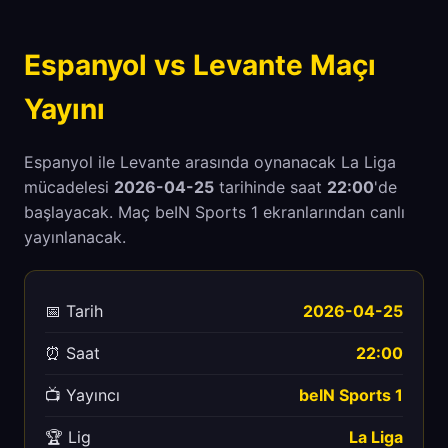
Espanyol vs Levante Maçı
Yayını
Espanyol ile Levante arasında oynanacak La Liga
mücadelesi
2026-04-25
tarihinde saat
22:00
'de
başlayacak. Maç beIN Sports 1 ekranlarından canlı
yayınlanacak.
📅 Tarih
2026-04-25
⏰ Saat
22:00
📺 Yayıncı
beIN Sports 1
🏆 Lig
La Liga