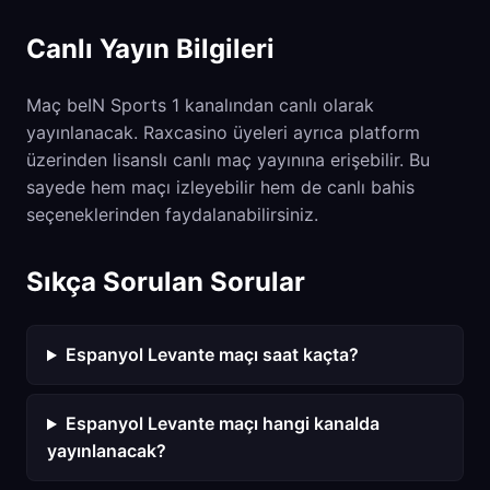
Canlı Yayın Bilgileri
Maç beIN Sports 1 kanalından canlı olarak
yayınlanacak. Raxcasino üyeleri ayrıca platform
üzerinden lisanslı canlı maç yayınına erişebilir. Bu
sayede hem maçı izleyebilir hem de canlı bahis
seçeneklerinden faydalanabilirsiniz.
Sıkça Sorulan Sorular
Espanyol Levante maçı saat kaçta?
Espanyol Levante maçı hangi kanalda
yayınlanacak?