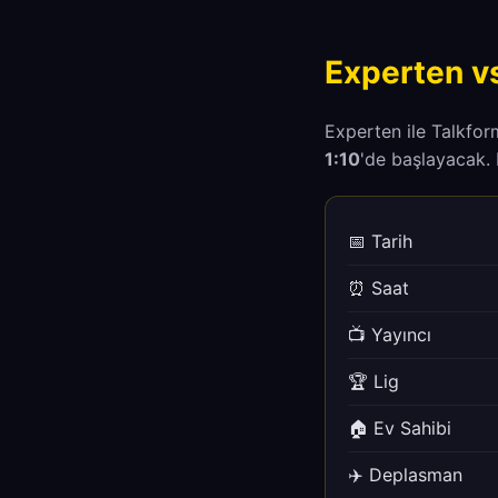
Experten vs
Experten ile Talkfo
1:10
'de başlayacak. 
📅 Tarih
⏰ Saat
📺 Yayıncı
🏆 Lig
🏠 Ev Sahibi
✈️ Deplasman