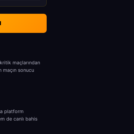
l
kritik maçlarından
an maçın sonucu
ca platform
em de canlı bahis