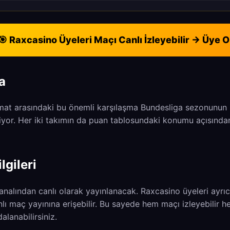
🎯 Raxcasino Üyeleri Maçı Canlı İzleyebilir → Üye O
a
mat arasındaki bu önemli karşılaşma Bundesliga sezonunun 
iliyor. Her iki takımın da puan tablosundaki konumu açısınd
lgileri
nalından canlı olarak yayınlanacak. Raxcasino üyeleri ayrı
nlı maç yayınına erişebilir. Bu sayede hem maçı izleyebilir h
lanabilirsiniz.