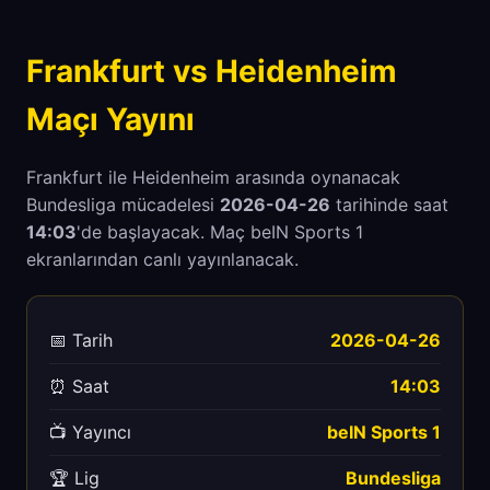
Frankfurt vs Heidenheim
Maçı Yayını
Frankfurt ile Heidenheim arasında oynanacak
Bundesliga mücadelesi
2026-04-26
tarihinde saat
14:03
'de başlayacak. Maç beIN Sports 1
ekranlarından canlı yayınlanacak.
📅 Tarih
2026-04-26
⏰ Saat
14:03
📺 Yayıncı
beIN Sports 1
🏆 Lig
Bundesliga