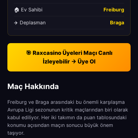
🏠 Ev Sahibi
Freiburg
✈️ Deplasman
Braga
🎯 Raxcasino Üyeleri Maçı Canlı
İzleyebilir → Üye Ol
Maç Hakkında
Freiburg ve Braga arasındaki bu önemli karşılaşma
Avrupa Ligi sezonunun kritik maçlarından biri olarak
kabul ediliyor. Her iki takımın da puan tablosundaki
konumu açısından maçın sonucu büyük önem
taşıyor.