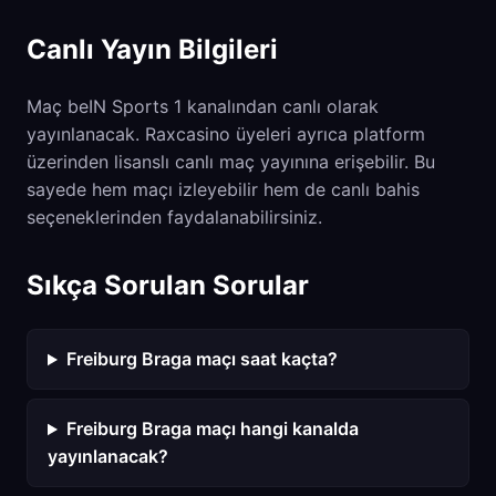
Canlı Yayın Bilgileri
Maç beIN Sports 1 kanalından canlı olarak
yayınlanacak. Raxcasino üyeleri ayrıca platform
üzerinden lisanslı canlı maç yayınına erişebilir. Bu
sayede hem maçı izleyebilir hem de canlı bahis
seçeneklerinden faydalanabilirsiniz.
Sıkça Sorulan Sorular
Freiburg Braga maçı saat kaçta?
Freiburg Braga maçı hangi kanalda
yayınlanacak?