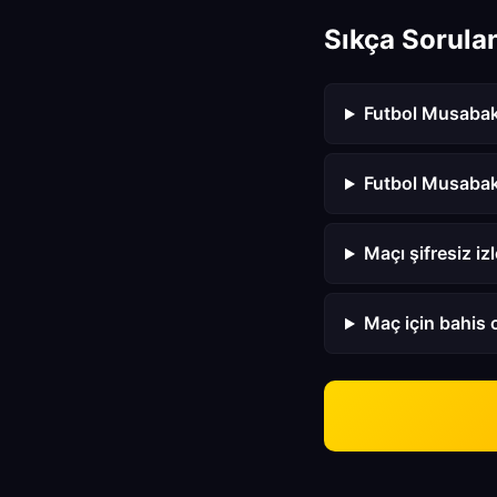
Sıkça Sorula
Futbol Musabaka
Futbol Musabak
Maçı şifresiz iz
Maç için bahis 