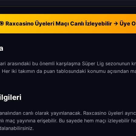
🎯 Raxcasino Üyeleri Maçı Canlı İzleyebilir → Üye O
a
ri arasındaki bu önemli karşılaşma Süper Lig sezonunun kri
r. Her iki takımın da puan tablosundaki konumu açısından 
lgileri
nalından canlı olarak yayınlanacak. Raxcasino üyeleri ayrı
nlı maç yayınına erişebilir. Bu sayede hem maçı izleyebilir h
lanabilirsiniz.